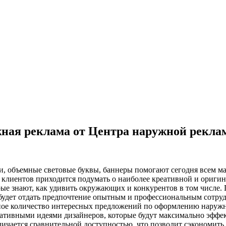
жная реклама от Центра наружной рекл
, объемные световые буквы, баннеры помогают сегодня всем маг
 клиентов приходится подумать о наиболее креативной и оригин
рые знают, как удивить окружающих и конкурентов в том числе
удет отдать предпочтение опытным и профессиональным сотру
ное количество интересных предложений по оформлению наруж
еативными идеями дизайнеров, которые будут максимально эффе
личается сравнительной доступностью, что позволит сэкономит