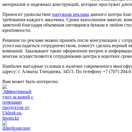
материалов и надежных конструкций, которые прослужат длит
Приносит удовольствие
наружная реклама
данного центра благ
требования каждого заказчика. Сроки выполнения зависят, коне
заметной благодаря объемным светящимся буквам в любом стил
креативности.
Решение по рекламе можно принять после консультации с сотруд
успел насладиться сотрудничеством, помогут сделать верный в
компаний. Заказывают также оформление витрин и информацио
монтаж осуществляются сотрудниками центра в короткие сроки
Наиболее выгодные условия и наличие современного многофун
адресу: г. Алматы Тлендиева, 345/3. По телефону +7 (707) 204-
Вам может быть интересно:
Эффективный
уход за кожей с
помощью
продуктов от
Ukhod-za-
litsom.kz
Швейцарские