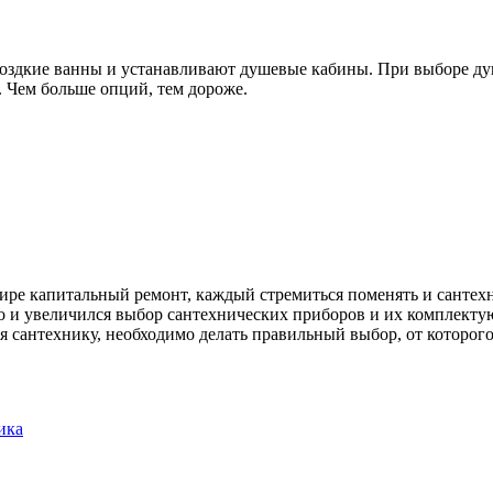
оздкие ванны и устанавливают душевые кабины. При выборе душе
. Чем больше опций, тем дороже.
ртире капитальный ремонт, каждый стремиться поменять и сантех
о и увеличился выбор сантехнических приборов и их комплект
ая сантехнику, необходимо делать правильный выбор, от которог
ика