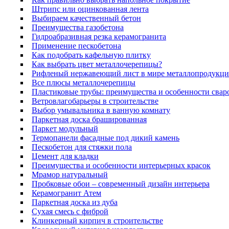
Штрипс или оцинкованная лента
Выбираем качественный бетон
Преимущества газобетона
Гидроабразивная резка керамогранита
Применение пескобетона
Как подобрать кафельную плитку
Как выбрать цвет металлочерепицы?
Рифленый нержавеющий лист в мире металлопродукц
Все плюсы металлочерепицы
Пластиковые трубы: преимущества и особенности свар
Ветровлагобарьеры в строительстве
Выбор умывальника в ванную комнату
Паркетная доска брашированная
Паркет модульный
Термопанели фасадные под дикий камень
Пескобетон для стяжки пола
Цемент для кладки
Преимущества и особенности интерьерных красок
Мрамор натуральный
Пробковые обои – современный дизайн интерьера
Керамогранит Атем
Паркетная доска из дуба
Сухая смесь с фиброй
Клинкерный кирпич в строительстве