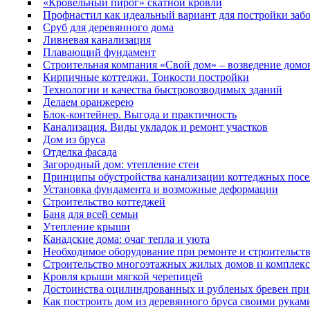
«Кровельный пирог» скатной кровли
Профнастил как идеальный вариант для постройки заб
Сруб для деревянного дома
Ливневая канализация
Плавающий фундамент
Строительная компания «Свой дом» – возведение домо
Кирпичные коттеджи. Тонкости постройки
Технологии и качества быстровозводимых зданий
Делаем оранжерею
Блок-контейнер. Выгода и практичность
Канализация. Виды укладок и ремонт участков
Дом из бруса
Отделка фасада
Загородный дом: утепление стен
Принципы обустройства канализации коттеджных посе
Установка фундамента и возможные деформации
Строительство коттеджей
Баня для всей семьи
Утепление крыши
Канадские дома: очаг тепла и уюта
Необходимое оборудование при ремонте и строительст
Строительство многоэтажных жилых домов и комплек
Кровля крыши мягкой черепицей
Достоинства оцилиндрованных и рубленых бревен при 
Как построить дом из деревянного бруса своими рукам