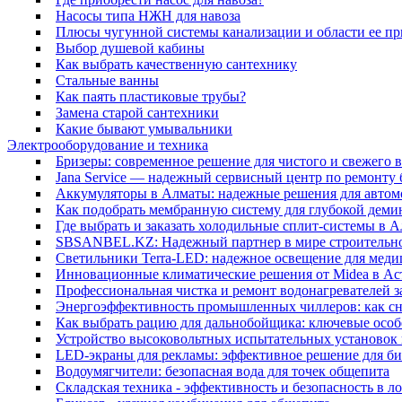
Насосы типа НЖН для навоза
Плюсы чугунной системы канализации и области ее п
Выбор душевой кабины
Как выбрать качественную сантехнику
Стальные ванны
Как паять пластиковые трубы?
Замена старой сантехники
Какие бывают умывальники
Электрооборудование и техника
Бризеры: современное решение для чистого и свежего в
Jana Service — надежный сервисный центр по ремонту 
Аккумуляторы в Алматы: надежные решения для автом
Как подобрать мембранную систему для глубокой деми
Где выбрать и заказать холодильные сплит-системы в А
SBSANBEL.KZ: Надежный партнер в мире строительно
Светильники Terra-LED: надежное освещение для мед
Инновационные климатические решения от Midea в Ас
Профессиональная чистка и ремонт водонагревателей за 
Энергоэффективность промышленных чиллеров: как сн
Как выбрать рацию для дальнобойщика: ключевые особ
Устройство высоковольтных испытательных установок 
LED-экраны для рекламы: эффективное решение для би
Водоумягчители: безопасная вода для точек общепита
Складская техника - эффективность и безопасность в л