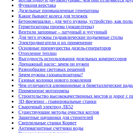
Функция верстака
Дизельные промышленные генераторы
Какие бывают колеса для тележек
Бетономешалки - для чего нужны, устройство, как поль
Герметизаторы проема (докшелтеры)
Вентили запорные – латунный и чугунный
Для чего нужны гидравлические подъемные столы
Электродвигатели и их применение
Основные преимущества дизель-генераторов
Отопление теплиц
Выгодность использования дизельных компрессоров
Дренажный насос: зачем он нужен
Разнообразие световых решений
Зачем нужны газоанализаторы?
Газовые колонки нового поколения
Чем отличаются алюминиевые и биметаллические ради
Применение мотопомпы
Строительство высококачественных мостов и дорог с 
3D фрезерно - гравировальные станки
Сварочный электрод ЛБ52
Существующие методы очистки котлов
Защитные наушники для строителей
Сверлильные станки Корвет
Антимагнитные счетчики воды