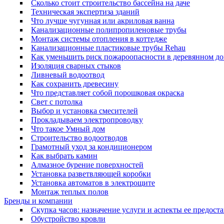
Сколько стоит строительство бассейна на даче
Техническая экспертиза зданий
Что лучше чугунная или акриловая ванна
Канализационные полипропиленовые трубы
Монтаж системы отопления в коттедже
Канализационные пластиковые трубы Rehau
Как уменьшить риск пожароопасности в деревянном д
Изоляция сварных стыков
Ливневый водоотвод
Как сохранить древесину
Что представляет собой порошковая окраска
Свет с потолка
Выбор и установка смесителей
Прокладываем электропроводку
Что такое Умный дом
Строительство водоотводов
Грамотный уход за кондиционером
Как выбрать камин
Алмазное бурение поверхностей
Установка разветвляющей коробки
Установка автоматов в электрощите
Монтаж теплых полов
Бренды и компании
Скупка часов: назначение услуги и аспекты ее предост
Обустройство кровли