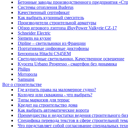
Бетонные заводы производственного предприятия «Ст
Системы отопления Buderus
Качественный сертификат
Как выбрать кухонный смеситель
Производители строительной арматуры
Обзор игрового лэптопа iBuyPower Valkyrie CZ-17
Sсhneider Electric
Siemens на кухне
Dipline – светильники из Франции
Портативные цифровые диктофоны
Бензопила Hitachi CS45EM
Светодиодные светильники. Качественное освещение
Kyocera Urbano Progresso - смартфон без динамика
Philips
Моторола
Samsung
Все о строительстве
Где купить права на маломерное судно?
Колодец или скважина - что выбрать?
Типы маркизов для террас
Кредит на строительство дома
Как выбрать автоматические ворота
Преимущества и недостатки ведения строительного биз
Специфика перевода текстов в сфере строительной тем
Что представляет собой согласование специальных тех