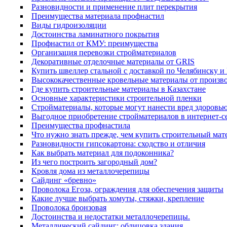
Разновидности и применение плит перекрытия
Преимущества материала профнастил
Виды гидроизоляции
Достоинства ламинатного покрытия
Профнастил от КМУ: преимущества
Организация перевозки стройматериалов
Декоративные отделочные материалы от GRIS
Купить швеллер стальной с доставкой по Челябинску и
Высококачественные кровельные материалы от произв
Где купить строительные материалы в Казахстане
Основные характеристики строительной пленки
Стройматериалы, которые могут нанести вред здоровь
Выгодное приобретение стройматериалов в интернет-с
Преимущества профнастила
Что нужно знать прежде, чем купить строительный мат
Разновидности гипсокартона: сходство и отличия
Как выбрать материал для подоконника?
Из чего построить загородный дом?
Кровля дома из металлочерепицы
Сайдинг «бревно»
Проволока Егоза, ограждения для обеспечения защиты
Какие лучше выбрать хомуты, стяжки, крепление
Проволока бронзовая
Достоинства и недостатки металлочерепицы.
Металлический сайдинг: облицовка здания