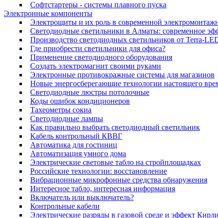
Софтстартеры - системы плавного пуска
Электронные компоненты
Электрощиты и их роль в современной электромонтаж
Светодиодные светильники в Алматы: современное эф
Производство светодиодных светильников от Terra-LED
Где приобрести светильники для офиса?
Применение светодиодного оборудования
Создать электромагнит своими руками
Электронные противокражные системы для магазинов
Новые энергосберегающие технологии настоящего вре
Светодиодные люстры потолочные
Коды ошибок кондиционеров
Тахеометры сокиа
Светодиодные лампы
Как правильно выбрать светодиодный светильник
Кабель контрольный КВВГ
Автоматика для гостиниц
Автоматизация умного дома
Электрические световые табло на стройплощадках
Российские технологии: восстановление
Вибрационные микрофонные средства обнаружения
Интересное табло, интересная информация
Включатель или выключатель?
Контрольные кабели
Электрические разряды в газовой среде и эффект Кирл