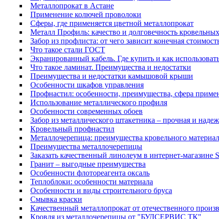
Металлопрокат в Астане
Применение колючей проволоки
Сферы, где применяется цветной металлопрокат
Металл Профиль: качество и долговечность кровельны
Забор из профлиста: от чего зависит конечная стоимост
Что такое стали ГОСТ
Экранированный кабель. Где купить и как использоват
Что такое ламинат. Преимущества и недостатки
Преимущества и недостатки камышовой крыши
Особенности шкафов управления
Профнастил: особенности, преимущества, сфера приме
Использование металлического профиля
Особенности современных обоев
Забор из металлического штакетника – прочная и наде
Кровельный профнастил
Металлочерепица: преимущества кровельного материа
Преимущества металлочерепицы
Заказать качественный линолеум в интернет-магазине 
Гранит – выгодные преимущества
Особенности флотореагента оксаль
Теплоблоки: особенности материала
Особенности и виды строительного бруса
Смывка краски
Качественный металлопрокат от отечественного произ
Кровля из металлочерепицы от "БУДСЕРВИС ТК"