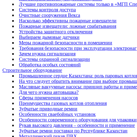
Лучшие противопожарные системы только в «МГП Спе
Системы контроля доступа
Очистные сооружения Векса
Насколько эффективны пожарные извещатели
Пожарные извещатели: ложные срабатывания
Устройства защитного отключения
Выбираем дымовые датчики
Меры пожарной безопасности в помещении
Требования безопасности при эксплуатации электрона
Зачем нужна сигнализация
Системы охранной сигнализации
Обработка особых состояний
Строительное оборудование
Промышленное сердце Казахстана: роль паровых котло
На что следует обратить внимание при выборе промы
Масляные вакуумные насосы: принцип работы и прим
Для чего нужна автовышка?
Сферы применения насосов
Преимущества газовых котлов отопления
Зубчатые приводные ремни
Особенности сваебойных установок
Особенности современного оборудования для упаковки
Рукав высокого давления – особенности и применение
Зубчатые ремни поставки по Республике Казахстан
Металлический рукав ПВХ