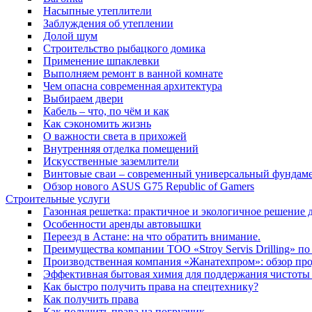
Насыпные утеплители
Заблуждения об утеплении
Долой шум
Строительство рыбацкого домика
Применение шпаклевки
Выполняем ремонт в ванной комнате
Чем опасна современная архитектура
Выбираем двери
Кабель – что, по чём и как
Как сэкономить жизнь
О важности света в прихожей
Внутренняя отделка помещений
Искусственные заземлители
Винтовые сваи – современный универсальный фундам
Обзор нового ASUS G75 Republic of Gamers
Строительные услуги
Газонная решетка: практичное и экологичное решение 
Особенности аренды автовышки
Переезд в Астане: на что обратить внимание.
Преимущества компании ТОО «Stroy Servis Drilling» п
Производственная компания «Жанатехпром»: обзор про
Эффективная бытовая химия для поддержания чистоты
Как быстро получить права на спецтехнику?
Как получить права
Как получить права на погрузчик