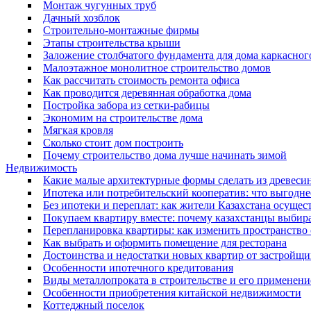
Монтаж чугунных труб
Дачный хозблок
Строительно-монтажные фирмы
Этапы строительства крыши
Заложение столбчатого фундамента для дома каркасног
Малоэтажное монолитное строительство домов
Как рассчитать стоимость ремонта офиса
Как проводится деревянная обработка дома
Постройка забора из сетки-рабицы
Экономим на строительстве дома
Мягкая кровля
Сколько стоит дом построить
Почему строительство дома лучше начинать зимой
Недвижимость
Какие малые архитектурные формы сделать из древеси
Ипотека или потребительский кооператив: что выгод
Без ипотеки и переплат: как жители Казахстана осущ
Покупаем квартиру вместе: почему казахстанцы выбир
Перепланировка квартиры: как изменить пространство 
Как выбрать и оформить помещение для ресторана
Достоинства и недостатки новых квартир от застройщи
Особенности ипотечного кредитования
Виды металлопроката в строительстве и его применени
Особенности приобретения китайской недвижимости
Коттеджный поселок