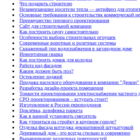
Что подарить строителю
Незамерзающие носители тепла — антифриз для отопи
Основные требования к строительствк коммерческой 
Преимущество типового проектирования
Сайт для строительной компании
Как построить сауну самостоятельно
Особенности выбора строительных игрушек
Современные воротные и ролетные системы
Скваженный тип водоснабжения в загородном доме
Инверторная сварка
Как построить домик для колодца
Работа над фасадом
Каким должен быть пол?
Остекление лоджий
Продажа насосного оборудования в компании "Дюкон"
Разработка дизайн-проекта помещения
Тонкости проектирования электроснабжения частного 
СРО проектировщиков – вступать стоит!
Изготовление в России европоддонов
Циклёвка, шлифовка паркета
Как в ванной установить смеситель
Как утроиться на стройку в крупном городе?
Отделка фасада коттеджа декоративной штукатуркой
Деревянный дом - это всегда стильно и современно
Выравнивание различных поверхностей