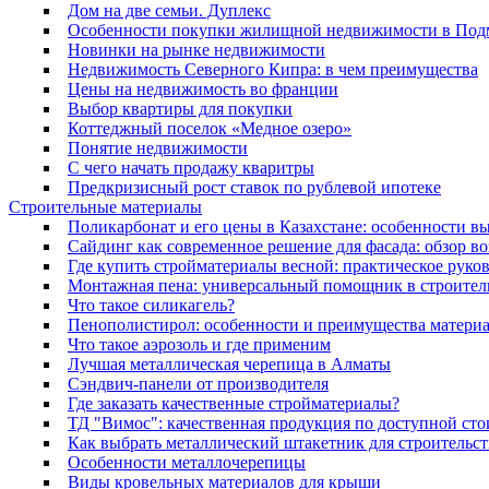
Дом на две семьи. Дуплекс
Особенности покупки жилищной недвижимости в Под
Новинки на рынке недвижимости
Недвижимость Северного Кипра: в чем преимущества
Цены на недвижимость во франции
Выбор квартиры для покупки
Коттеджный поселок «Медное озеро»
Понятие недвижимости
С чего начать продажу кваритры
Предкризисный рост ставок по рублевой ипотеке
Строительные материалы
Поликарбонат и его цены в Казахстане: особенности 
Сайдинг как современное решение для фасада: обзор во
Где купить стройматериалы весной: практическое руков
Монтажная пена: универсальный помощник в строитель
Что такое силикагель?
Пенополистирол: особенности и преимущества материа
Что такое аэрозоль и где применим
Лучшая металлическая черепица в Алматы
Сэндвич-панели от производителя
Где заказать качественные стройматериалы?
ТД "Вимос": качественная продукция по доступной ст
Как выбрать металлический штакетник для строительст
Особенности металлочерепицы
Виды кровельных материалов для крыши