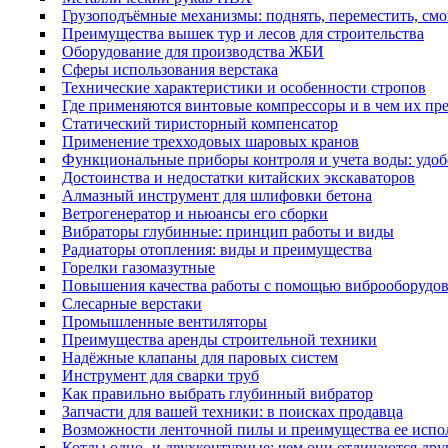
Грузоподъёмные механизмы: поднять, переместить, см
Преимущества вышек тур и лесов для строительства
Оборудование для производства ЖБИ
Сферы использования верстака
Технические характеристики и особенности стропов
Где применяются винтовые компрессоры и в чем их пр
Cтатический тиристорный компенсатор
Применение трехходовых шаровых кранов
Функциональные приборы контроля и учета воды: удоб
Достоинства и недостатки китайских экскаваторов
Алмазный инструмент для шлифовки бетона
Ветрогенератор и ньюансы его сборки
Вибраторы глубинные: принцип работы и виды
Радиаторы отопления: виды и преимущества
Горелки газомазутные
Повышения качества работы с помощью виброоборудо
Слесарные верстаки
Промышленные вентиляторы
Преимущества аренды строительной техники
Надёжные клапаны для паровых систем
Инструмент для сварки труб
Как правильно выбрать глубинный вибратор
Запчасти для вашей техники: в поисках продавца
Возможности ленточной пилы и преимущества ее испо
Котлы одно- и двухконтурные: чем они отличаются друг