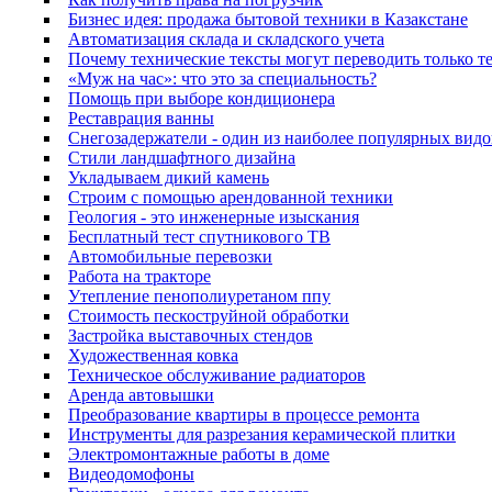
Бизнес идея: продажа бытовой техники в Казакстане
Автоматизация склада и складского учета
Почему технические тексты могут переводить только т
«Муж на час»: что это за специальность?
Помощь при выборе кондиционера
Реставрация ванны
Снегозадержатели - один из наиболее популярных видо
Стили ландшафтного дизайна
Укладываем дикий камень
Строим с помощью арендованной техники
Геология - это инженерные изыскания
Бесплатный тест спутникового ТВ
Автомобильные перевозки
Работа на тракторе
Утепление пенополиуретаном ппу
Стоимость пескоструйной обработки
Застройка выставочных стендов
Художественная ковка
Техническое обслуживание радиаторов
Аренда автовышки
Преобразование квартиры в процессе ремонта
Инструменты для разрезания керамической плитки
Электромонтажные работы в доме
Видеодомофоны