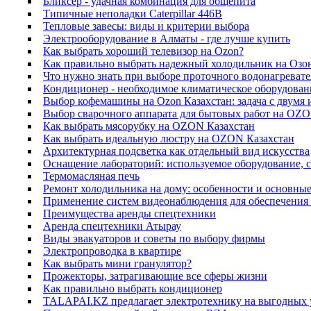
Бликсер - удачная комбинация для общепита
Типичные неполадки Caterpillar 446B
Тепловые завесы: виды и критерии выбора
Электрооборудование в Алматы - где лучше купить
Как выбрать хороший телевизор на Ozon?
Как правильно выбрать надежный холодильник на Озо
Что нужно знать при выборе проточного водонагревате
Кондиционер - необходимое климатическое оборудован
Выбор кофемашины на Ozon Казахстан: задача с двумя
Выбор сварочного аппарата для бытовых работ на OZO
Как выбрать мясорубку на OZON Казахстан
Как выбрать идеальную люстру на OZON Казахстан
Архитектурная подсветка как отдельный вид искусства
Оснащение лабораторий: используемое оборудование, 
Термомасляная печь
Ремонт холодильника на дому: особенности и основн
Применение систем видеонаблюдения для обеспечения 
Преимущества аренды спецтехники
Аренда спецтехники Атырау
Виды эвакуаторов и советы по выбору фирмы
Электропроводка в квартире
Как выбрать мини гранулятор?
Прожекторы, затрагивающие все сферы жизни
Как правильно выбрать кондиционер
TALAPAI.KZ предлагает электротехнику на выгодных 