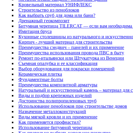
Кровельный материал УНИФЛЕКС
Строительство из пеноблоков
Как выбрать сруб для дома или бани?
Дренажный геокомпозит
Битумная черепица TILERCAT — если вам необходима
Имитация бруса
Кухонные столешницы из натурального и искусственно
Кирпич - лучший материал для строительства
Преимущества сэндвич – панелей и их применение
Преимущества использования провода ПВС в быту
Ремонт по-итальянски или Штукатурка из Венеции
Съемная опалубка и ее классификация
Выбор оборудования для покраски помещений
Керамическая плитка
Фундаментные болты
Преимущества композитной арматуры
Натуральный и искусственный камень – материал для
Виды и подбор крепежных изделий
Достоинства полипропиленовых труб
Использование пеноблоков при строительстве домов
Назначение металлоконструкций
Виды мягкой кровли и их применение
Как применяется профнастил?
Использование битумной черепицы
Как правильно выбрать напольное покрытие