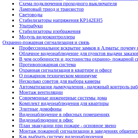
Cхема подключения проходного выключателя
Ламповый триод и транзистор
Световоды
Cтабилизаторы напряжения КР142ЕН5
Ультрабуки
Стабилизаторы изображения
Модуль видеоконтроллера
Охранно-пожарная сигнализация и связь
Профессиональное вскрытие замков в Алматы: почему
Облачное видеонаблюдение для пунктов выдачи заказов
В чем особенности и достоинства охранно- пожарной 
Противопожарная система
Охранная сигнализация в квартире и офисе
О пожарном техническом минимуме
Несколько советов для выбора камеры
Автоматизация дымоудаления - надежный контроль раб
Монтаж вентиляции
Современные инженерные системы дома
Комплект видеонаблюдения для квартиры
Элитные домофоны
Видеонаблюдение в офисных помещениях
Видеонаблюдение в офис
План эвакуации при пожаре - основное звено
Монтаж пожарной сигнализации в заведениях общепит
Как выбрать систему видеонаблюдения