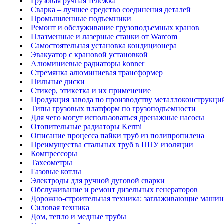
Грузовая ручная тележка
Сварка – лучшее средство соединения деталей
Промышленные подъемники
Ремонт и обслуживание грузоподъемных кранов
Плазменные и лазерные станки от Warcom
Самостоятельная установка кондиционера
Эвакуатор с крановой установкой
Алюминиевые радиаторы konner
Стремянка алюминиевая трансформер
Пильные диски
Стикер, этикетка и их применение
Продукция завода по производству металлоконструкци
Типы грузовых платформ по грузоподъемности
Для чего могут использоваться дренажные насосы
Отопительные радиаторы Kermi
Описание процесса пайки труб из полипропилена
Преимущества стальных труб в ППУ изоляции
Компрессоры
Тахеометры
Газовые котлы
Электроды для ручной дуговой сварки
Обслуживание и ремонт дизельных генераторов
Дорожно-строительная техника: заглаживающие маши
Силовая техника
Дом, тепло и медные трубы