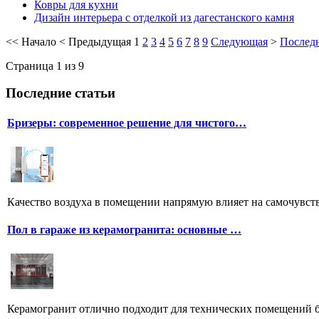
Ковры для кухни
Дизайн интерьера с отделкой из дагестанского камня
<<
Начало
<
Предыдущая
1
2
3
4
5
6
7
8
9
Следующая
>
Послед
Страница 1 из 9
Последние статьи
Бризеры: современное решение для чистого…
Качество воздуха в помещении напрямую влияет на самочувстви
Пол в гараже из керамогранита: основные …
Керамогранит отлично подходит для технических помещений бл