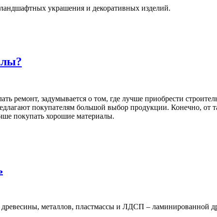
я ландшафтных украшения и декоративных изделий.
алы?
лать ремонт, задумывается о том, где лучше приобрести строите
редлагают покупателям большой выбор продукции. Конечно, от т
учше покупать хорошие материалы.
ь
 древесины, металлов, пластмассы и ЛДСП – ламинированной др