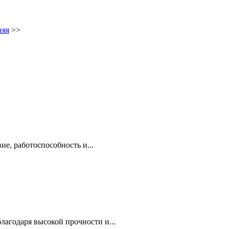
няя
>>
е, работоспособность и...
агодаря высокой прочности и...