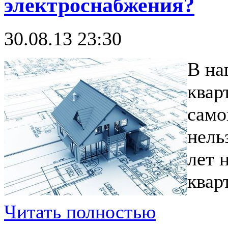
электроснабжения?
30.08.13 23:30
В на
квар
само
нель
лет 
квар
Читать полностью