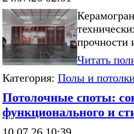
Керамогран
технически
прочности 
Читать пол
Категория:
Полы и потолк
Потолочные споты: со
функционального и ст
10.07.26 10:39