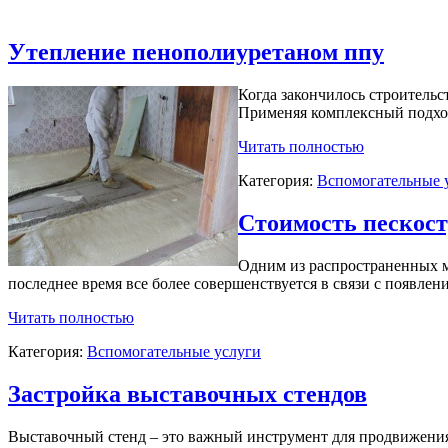
Утепление пенополиуретаном ппу
Когда закончилось строительс
Применяя комплексный подхо
Читать полностью
Категория:
Вспомогательные 
Стоимость пескос
Одним из распространенных ме
последнее время все более совершенствуется в связи с появлен
Читать полностью
Категория:
Вспомогательные услуги
Застройка выставочных стендов
Выставочный стенд – это важный инструмент для продвижения 