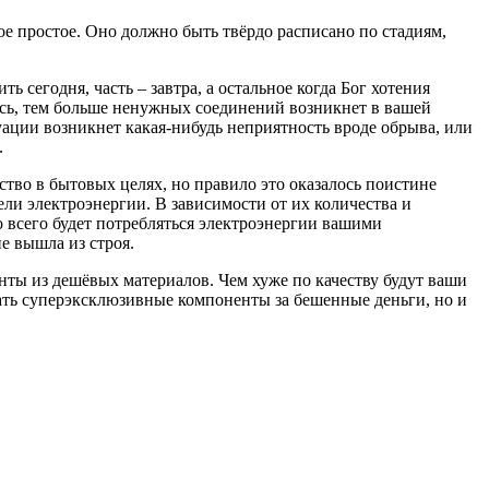
ое простое. Оно должно быть твёрдо расписано по стадиям,
 сегодня, часть – завтра, а остальное когда Бог хотения
есь, тем больше ненужных соединений возникнет в вашей
уации возникнет какая-нибудь неприятность вроде обрыва, или
.
ество в бытовых целях, но правило это оказалось поистине
ли электроэнергии. В зависимости от их количества и
о всего будет потребляться электроэнергии вашими
е вышла из строя.
ты из дешёвых материалов. Чем хуже по качеству будут ваши
ывать суперэксклюзивные компоненты за бешенные деньги, но и