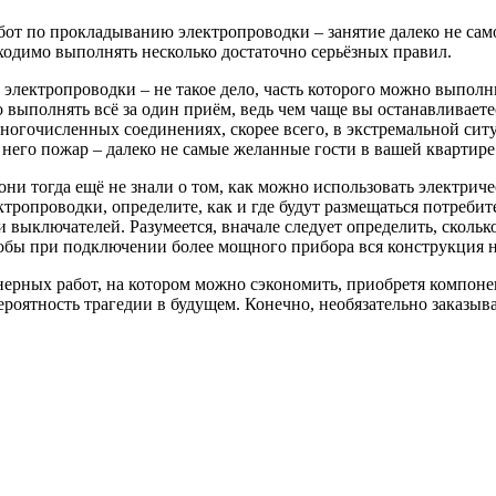
бот по прокладыванию электропроводки – занятие далеко не сам
ходимо выполнять несколько достаточно серьёзных правил.
лектропроводки – не такое дело, часть которого можно выполнить
 выполнять всё за один приём, ведь чем чаще вы останавливает
многочисленных соединениях, скорее всего, в экстремальной сит
него пожар – далеко не самые желанные гости в вашей квартире
 они тогда ещё не знали о том, как можно использовать электрич
опроводки, определите, как и где будут размещаться потребите
 выключателей. Разумеется, вначале следует определить, скольк
тобы при подключении более мощного прибора вся конструкция н
ерных работ, на котором можно сэкономить, приобретя компонен
 вероятность трагедии в будущем. Конечно, необязательно заказ