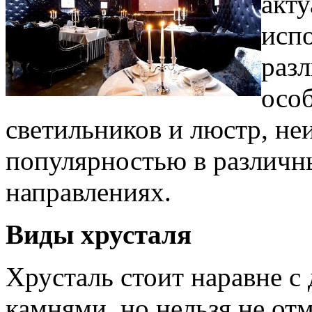
акту
испо
раз
особ
светильников и люстр, н
популярностью в различн
направлениях.
Виды хрусталя
Хрусталь стоит наравне с
камнями, но нельзя не отм