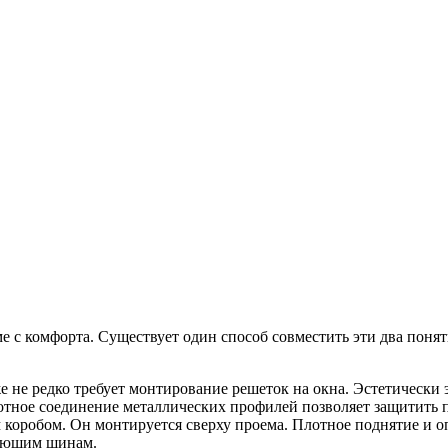
ме с комфорта. Существует один способ совместить эти два поня
 не редко требует монтирование решеток на окна. Эстетически э
отное соединение металлических профилей позволяет защитить п
 коробом. Он монтируется сверху проема. Плотное поднятие и о
ляющим шинам.