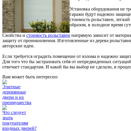
Установка оборудования не тр
гаражи будут надежно защище
стоимость рольставен, легки
образом, в холодное время су
Свойства и
стоимость рольставен
напрямую зависит от материа
защиту от проникновения. Изготовленные из дерева рольстав
авторские идеи.
Если требуется оградить помещение от взлома и надежно защит
Для того что бы застраховать себя от непредвиденных ситуаци
отвечает стандартам. И какой бы вы выбор не сделали, в проце
Вам может быть интересно:
Элитные
деревянные
двери и их
преимущества
Что следует
знать
покупателям
входных дверей?