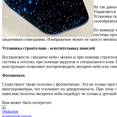
Не так давн
Управляется 
Установка св
своеобразну
По команде 
системы прос
заканчивая созвездиями. Изображение может не просто менятьс
Установка строительно - осветительных панелей
Воспроизвести «звездное небо» можно и при помощи строитель
система к потолку при помощи шурупов и специального клея. 
конструкции позволяют воспроизводить звездное небо или сев
Фотопечать
Существуют также потолки с фотопечатью. Это не только прос
многоуровневые, что усиливает их декоративность. При этом «
навесные полотна звездного неба подойдут не только к детской
Вам может быть интересно:
Әквилон
компаниясының