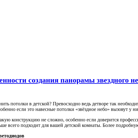
енности создания панорамы звездного не
нить потолки в детской? Превосходно ведь детворе так необход
собенно если это навесные потолки «звёздное небо» вызовут у 
акую конструкцию не сложно, особенно если доверится професс
ьше всего подходит для вашей детской комнаты. Более подроб
ветодиодов