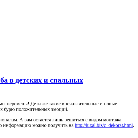
ба в детских и спальных
имы перемены! Дети же такие впечатлительные и новые
них бурю положительных эмоций.
ионалам. А вам остается лишь решиться с видом монтажа,
ную информацию можно получить на
http://luxal.biz/c_dekorat.html
.