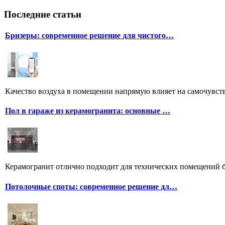
Последние статьи
Бризеры: современное решение для чистого…
Качество воздуха в помещении напрямую влияет на самочувстви
Пол в гараже из керамогранита: основные …
Керамогранит отлично подходит для технических помещений бл
Потолочные споты: современное решение дл…