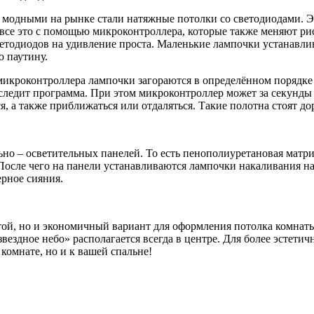
о модными на рынке стали натяжные потолки со светодиодами. Э
все это с помощью микроконтроллера, которые также меняют рис
етодиодов на удивление проста. Маленькие лампочки устанавлив
ю паутину.
микроконтроллера лампочки загораются в определённом порядке 
ледит программа. При этом микроконтроллер может за секунды 
я, а также приближаться или отдаляться. Такие полотна стоят д
но – осветительных панелей. То есть пенополиуретановая матри
После чего на панели устанавливаются лампочки накаливания на
ерное сияния.
той, но и экономичный вариант для оформления потолка комнат
звездное небо» располагается всегда в центре. Для более эстет
 комнате, но и к вашей спальне!