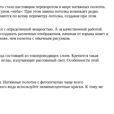
то стало настоящим переворотом в мире натяжных полотен.
унок «неба». При этом замена потолка возникает редко.
аются по всему периметру потолка, создавая при этом
и с определенной мощностью. А за качественной работой
создавать различные изображения, начиная от взрыва комет и
ороже, чем полотна с обычным рисунком.
ца состоящей из токопроводящих слоев. Крепится такая
 иглах, излучающие рассеянный свет. Особенности этой
ы. Натяжные полотна с фотопечатью чаще всего
ичного вида используйте люминесцентные краски. К тому же