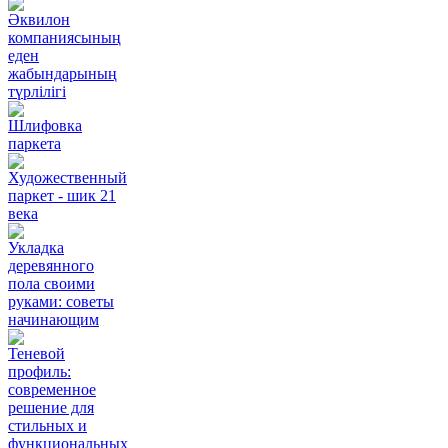
Әквилон
компаниясының
еден
жабындарының
түрлілігі
Шлифовка
паркета
Художественный
паркет - шик 21
века
Укладка
деревянного
пола своими
руками: советы
начинающим
Теневой
профиль:
современное
решение для
стильных и
функциональных