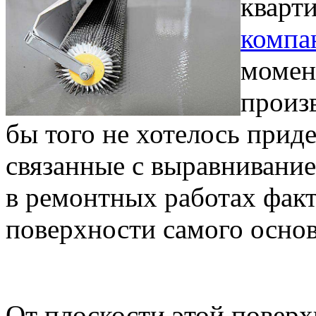
кварти
компа
момент
произ
бы того не хотелось прид
связанные с выравнивание
в ремонтных работах фак
поверхности самого основ
От плоскости этой поверх