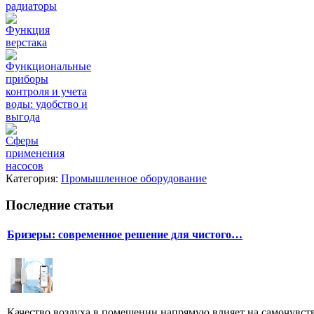
радиаторы
Функция
верстака
Функциональные
приборы
контроля и учета
воды: удобство и
выгода
Сферы
применения
насосов
Категория:
Промышленное оборудование
Последние статьи
Бризеры: современное решение для чистого…
Качество воздуха в помещении напрямую влияет на самочувстви