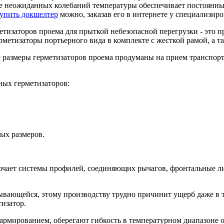
е неожиданных колебаний температуры обеспечивает постоянны
упить докшелтер
можно, заказав его в интернете у специализир
тизаторов проема для прыткой небезопасной перегрузки - это 
рметизаторы портьерного вида в комплекте с жесткой рамой, а 
 размеры герметизаторов проема продуманы на прием транспорта
ых герметизаторов:
ых размеров.
ючает системы профилей, соединяющих рычагов, фронтальные ли
вающейся, этому производству трудно причинит ущерб даже в та
тизатор.
рмированием, оберегают гибкость в температурном диапазоне от