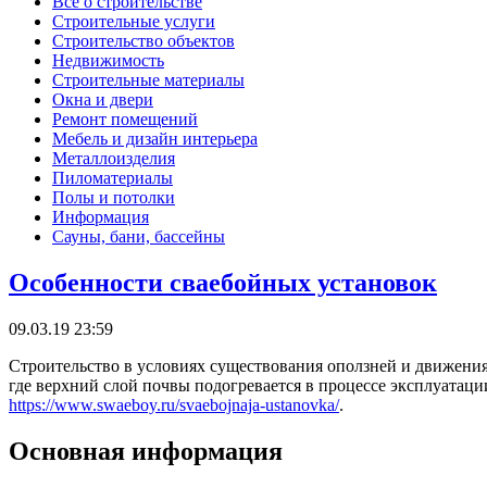
Все о строительстве
Строительные услуги
Строительство объектов
Недвижимость
Строительные материалы
Окна и двери
Ремонт помещений
Мебель и дизайн интерьера
Металлоизделия
Пиломатериалы
Полы и потолки
Информация
Сауны, бани, бассейны
Особенности сваебойных установок
09.03.19 23:59
Строительство в условиях существования оползней и движения 
где верхний слой почвы подогревается в процессе эксплуатаци
https://www.swaeboy.ru/svaebojnaja-ustanovka/
.
Основная информация