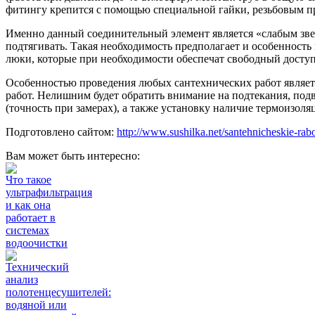
фитингу крепится с помощью специальной гайки, резьбовым п
Именно данный соединительный элемент является «слабым зве
подтягивать. Такая необходимость предполагает и особенность
люки, которые при необходимости обеспечат свободный досту
Особенностью проведения любых сантехнических работ являет
работ. Нелишним будет обратить внимание на подтекания, по
(точность при замерах), а также установку наличие термоизол
Подготовлено сайтом:
http://www.sushilka.net/santehnicheskie-rab
Вам может быть интересно:
Что такое
ультрафильтрация
и как она
работает в
системах
водоочистки
Технический
анализ
полотенцесушителей:
водяной или