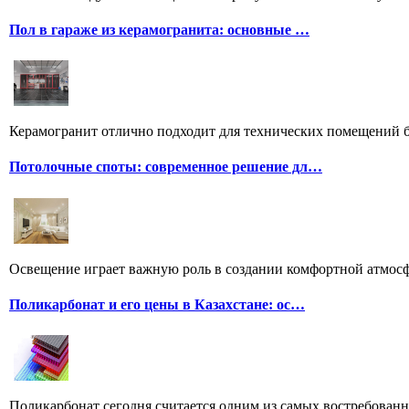
Пол в гараже из керамогранита: основные …
Керамогранит отлично подходит для технических помещений бл
Потолочные споты: современное решение дл…
Освещение играет важную роль в создании комфортной атмосф
Поликарбонат и его цены в Казахстане: ос…
Поликарбонат сегодня считается одним из самых востребованн