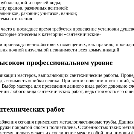
руб холодной и горячей воды;
ену кранов, различных вентилей;
льников, раковин; унитазов, ванной;
темы отопления.
 часто в последнее время требуется проведение установки душе
 которые отнесены к категории «сантехнические».
и производственно-бытовых помещениях, как правило, проводят
вия полной визуальной невидимости всех коммуникаций.
высоком профессиональном уровне
фикации мастеров, выполняющих сантехнические работы. Провед
едь стоимость ошибки велика. При возникновении протеканий, 
. Выбор мастера для проведения данного вида работ довольно с
ии любого вида сантехнических работ, ведь стоимость его оши
нтехнических работ
абжения сегодня применяют металлопластиковые трубы. Данная
аружи покрытой слоями полиэтилена. Особенностью таких метал
систему подразумевает их соединение между собой при помощи 