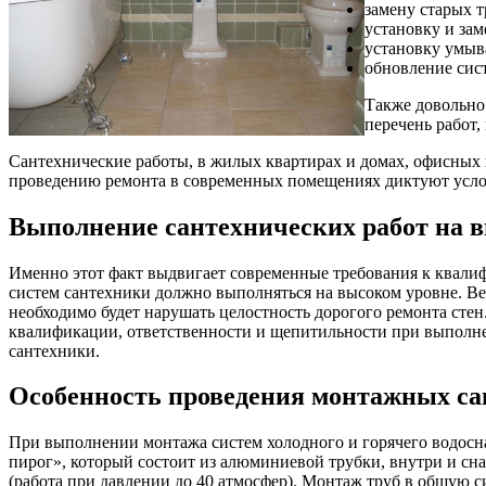
замену старых т
установку и зам
установку умыва
обновление сис
Также довольно
перечень работ,
Сантехнические работы, в жилых квартирах и домах, офисных 
проведению ремонта в современных помещениях диктуют усло
Выполнение сантехнических работ на 
Именно этот факт выдвигает современные требования к квали
систем сантехники должно выполняться на высоком уровне. В
необходимо будет нарушать целостность дорогого ремонта стен
квалификации, ответственности и щепитильности при выполнен
сантехники.
Особенность проведения монтажных са
При выполнении монтажа систем холодного и горячего водосн
пирог», который состоит из алюминиевой трубки, внутри и сн
(работа при давлении до 40 атмосфер). Монтаж труб в общую 