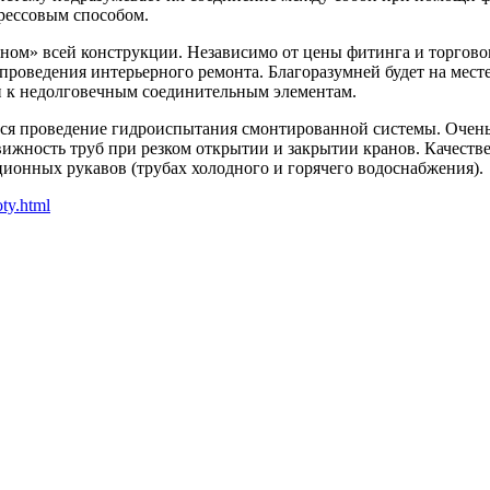
рессовым способом.
ном» всей конструкции. Независимо от цены фитинга и торгово
 проведения интерьерного ремонта. Благоразумней будет на мест
п к недолговечным соединительным элементам.
ся проведение гидроиспытания смонтированной системы. Очень
движность труб при резком открытии и закрытии кранов. Качес
яционных рукавов (трубах холодного и горячего водоснабжения).
oty.html