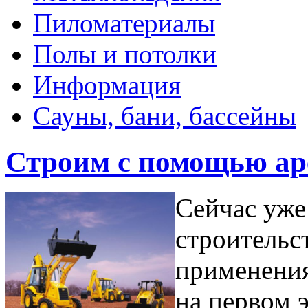
Пиломатериалы
Полы и потолки
Информация
Сауны, бани, бассейны
Строим с помощью ар
Сейчас уже
строительст
применения
на первом 