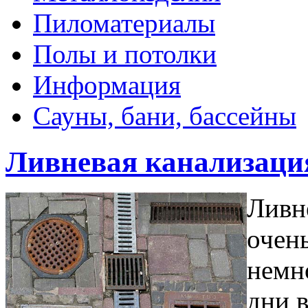
Пиломатериалы
Полы и потолки
Информация
Сауны, бани, бассейны
Ливневая канализаци
Ливн
очень
немно
дни в