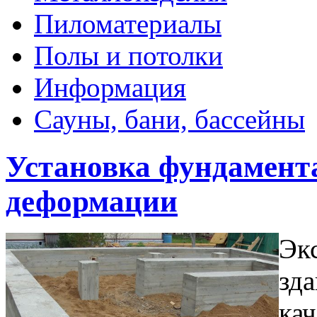
Пиломатериалы
Полы и потолки
Информация
Сауны, бани, бассейны
Установка фундамент
деформации
Эк
зд
ка